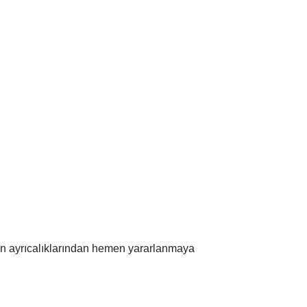
lan ayrıcalıklarından hemen yararlanmaya
m/
adresini takip edin!