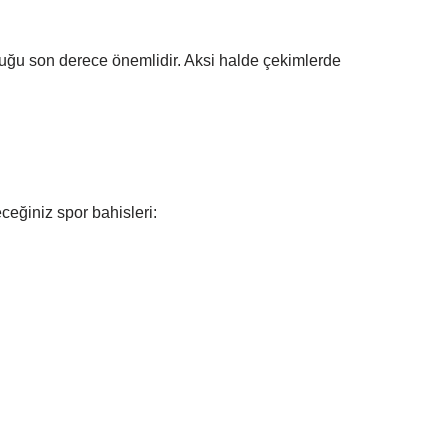
luğu son derece önemlidir. Aksi halde çekimlerde
ceğiniz spor bahisleri: