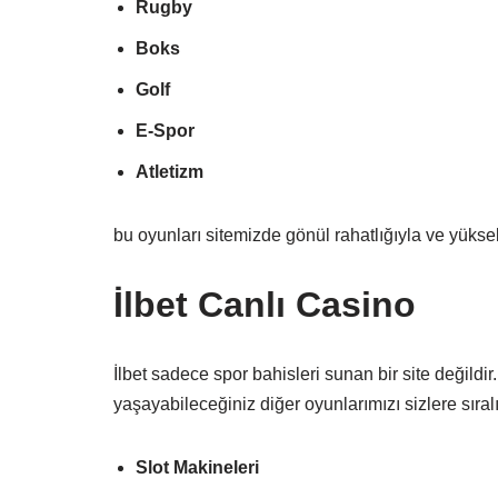
Rugby
Boks
Golf
E-Spor
Atletizm
bu oyunları sitemizde gönül rahatlığıyla ve yüksek 
İlbet Canlı Casino
İlbet sadece spor bahisleri sunan bir site değildir
yaşayabileceğiniz diğer oyunlarımızı sizlere sıra
Slot Makineleri