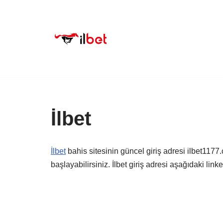
İçeriğe
geç
İlbet
İlbet
bahis sitesinin güncel giriş adresi ilbet117
başlayabilirsiniz. İlbet giriş adresi aşağıdaki link