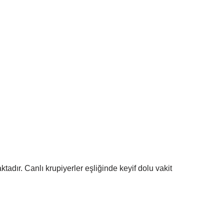
ktadır. Canlı krupiyerler eşliğinde keyif dolu vakit