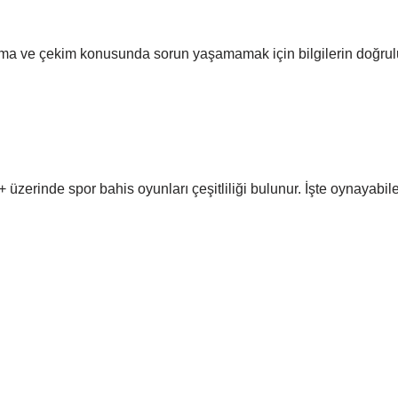
atırma ve çekim konusunda sorun yaşamamak için bilgilerin doğru
 üzerinde spor bahis oyunları çeşitliliği bulunur. İşte oynayabile