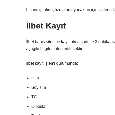
Lisans iptalini göze alamayacakları için sizleri
İlbet Kayıt
İlbet bahis sitesine kayıt olma sadece 3 dakikanızı
aşağıki bilgiler talep edilecektir:
İlbet kayıt işlemi durumunda:
İsim
Soyisim
TC
E-posta