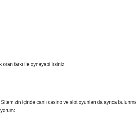
oran farkı ile oynayabilirsiniz.
. Sitemizin içinde canlı casino ve slot oyunları da ayrıca bulunma
lıyorum: